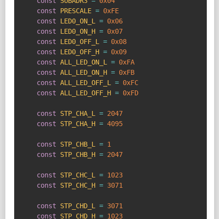
const
SUBADR3
=
0x04
const
PRESCALE
=
0xFE
const
LED0_ON_L
=
0x06
const
LED0_ON_H
=
0x07
const
LED0_OFF_L
=
0x08
const
LED0_OFF_H
=
0x09
const
ALL_LED_ON_L
=
0xFA
const
ALL_LED_ON_H
=
0xFB
const
ALL_LED_OFF_L
=
0xFC
const
ALL_LED_OFF_H
=
0xFD
const
STP_CHA_L
=
2047
const
STP_CHA_H
=
4095
const
STP_CHB_L
=
1
const
STP_CHB_H
=
2047
const
STP_CHC_L
=
1023
const
STP_CHC_H
=
3071
const
STP_CHD_L
=
3071
const
STP_CHD_H
=
1023