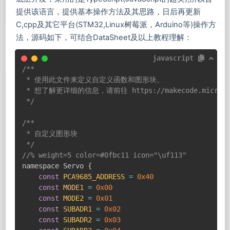
提供该语言，提供基本操作方法及其思路，日后再更新
C,cpp及其它平台(STM32,Linux树莓派，Arduino等)操作方
法，源码如下，可结合DataSheet及以上教程理解：
javascript
/**

 * 使用此文件来定义自定义函数和图形块。

 * 想了解更详细的信息，请前往 https://makecode.microbit.o
 */
/**

 * 自定义图形块

 */
//% weight=5 color=#0fbc11 icon="\uf113"
namespace Servo 
{
const
PCA9685_ADDRESS
=
0x40
const
MODE1
=
0x00
const
MODE2
=
0x01
const
SUBADR1
=
0x02
const
SUBADR2
=
0x03