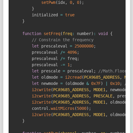
setPwm
(
idx
,
0
,
0
)
;
}
        initialized 
=
true
}
function
setFreq
(
freq
:
 number
)
:
void
{
// Constrain the frequency
let
 prescaleval 
=
25000000
;
        prescaleval 
/=
4096
;
        prescaleval 
/=
 freq
;
        prescaleval 
-=
1
;
let
 prescale 
=
 prescaleval
;
//Math.Floor(p
let
 oldmode 
=
i2cread
(
PCA9685_ADDRESS
,
MOD
let
 newmode 
=
(
oldmode 
&
0x7F
)
|
0x10
;
// 
i2cwrite
(
PCA9685_ADDRESS
,
MODE1
,
 newmode
)
;
i2cwrite
(
PCA9685_ADDRESS
,
PRESCALE
,
 presca
i2cwrite
(
PCA9685_ADDRESS
,
MODE1
,
 oldmode
)
;
        control
.
waitMicros
(
5000
)
;
i2cwrite
(
PCA9685_ADDRESS
,
MODE1
,
 oldmode 
|
}