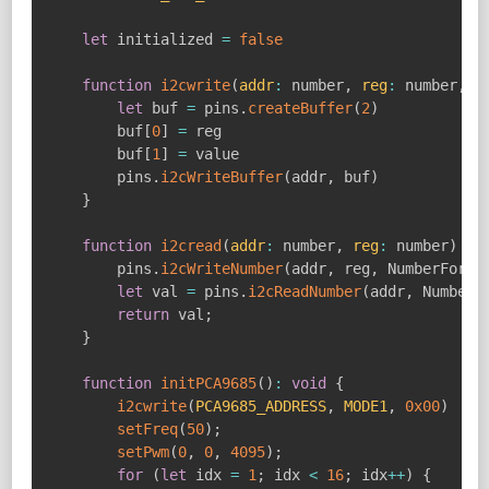
let
 initialized 
=
false
function
i2cwrite
(
addr
:
 number
,
reg
:
 number
,
v
let
 buf 
=
 pins
.
createBuffer
(
2
)
        buf
[
0
]
=
 reg

        buf
[
1
]
=
 value

        pins
.
i2cWriteBuffer
(
addr
,
 buf
)
}
function
i2cread
(
addr
:
 number
,
reg
:
 number
)
{
        pins
.
i2cWriteNumber
(
addr
,
 reg
,
 NumberForma
let
 val 
=
 pins
.
i2cReadNumber
(
addr
,
 NumberF
return
 val
;
}
function
initPCA9685
(
)
:
void
{
i2cwrite
(
PCA9685_ADDRESS
,
MODE1
,
0x00
)
setFreq
(
50
)
;
setPwm
(
0
,
0
,
4095
)
;
for
(
let
 idx 
=
1
;
 idx 
<
16
;
 idx
++
)
{