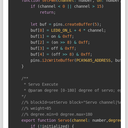
function
setPwm
(
channel
:
 number
,
on
:
 number
,
o
if
(
channel 
<
0
||
 channel 
>
15
)
return
;
let
 buf 
=
 pins
.
createBuffer
(
5
)
;
        buf
[
0
]
=
LED0_ON_L
+
4
*
 channel
;
        buf
[
1
]
=
 on 
&
0xff
;
        buf
[
2
]
=
(
on 
>>
8
)
&
0xff
;
        buf
[
3
]
=
 off 
&
0xff
;
        buf
[
4
]
=
(
off 
>>
8
)
&
0xff
;
        pins
.
i2cWriteBuffer
(
PCA9685_ADDRESS
,
 buf
)
;
}
/**

	 * Servo Execute

	 * @param degree [0-180] degree of servo; eg: 90, 0, 180

	*/
//% blockId=setServo block="Servo channel|%cha
//% weight=85
//% degree.min=0 degree.max=180
export
function
Servo
(
channel
:
 number
,
degree
:
 
if
(
!
initialized
)
{