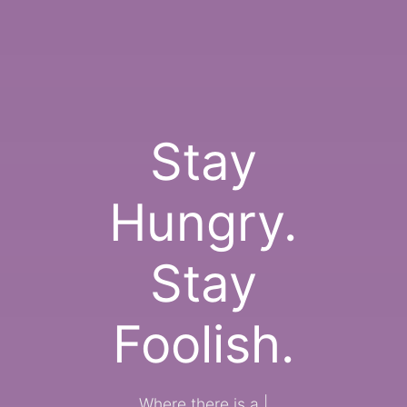
Stay
Hungry.
Stay
Foolish.
Where there is a wil
|